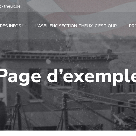
c-theux.be
RES INFOS !
L’ASBL FNC SECTION THEUX, C’EST QUI?
PR
Page d’exempl