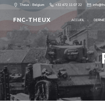
Aller
Theux - Belgium
+32 472 11 07 22
info@fn
au
contenu
FNC-THEUX
ACCUEIL
DERNIÈ