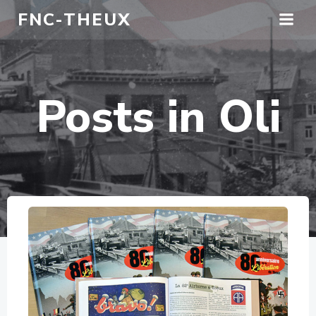
Aller
FNC-THEUX
au
contenu
Posts in
Oli