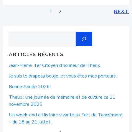
POSTS
PO
Page
NEXT
Page
1
2
NAVIGATION
NA
Recherche
ARTICLES RÉCENTS
Jean-Pierre, 1er Citoyen d’honneur de Theux.
Je suis le drapeau belge, et vous êtes mes porteurs.
Bonne Année 2026!
Theux : une journée de mémoire et de culture ce 11
novembre 2025
Un week-end d’Histoire vivante au Fort de Tancrémont
– du 18 au 21 juillet .