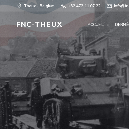
Aller
Theux - Belgium
+32 472 11 07 22
info@fn
au
contenu
FNC-THEUX
ACCUEIL
DERNIÈ