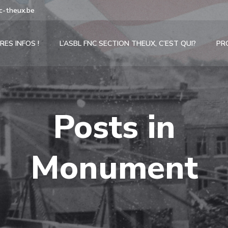
c-theux.be
RES INFOS !
L’ASBL FNC SECTION THEUX, C’EST QUI?
PR
Posts in
Monument