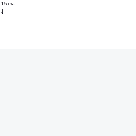
 15 mai
…]